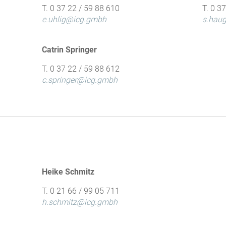
T. 0 37 22 / 59 88 610
T. 0 3
e.uhlig@icg.gmbh
s.hau
Catrin Springer
T. 0 37 22 / 59 88 612
c.springer@icg.gmbh
Heike Schmitz
T. 0 21 66 / 99 05 711
h.schmitz@icg.gmbh