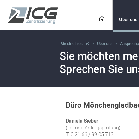
Über uns
Sie sind hier:
Über uns
Ansprechp
Sie möchten meh
Sprechen Sie un
Büro Mönchengladba
Daniela Sieber
(Leitung Antragsprüfung)
T. 0 21 66 / 99 05 713