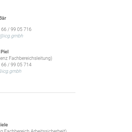
Bär
1 66 / 99 05 716
r@icg.gmbh
 Piel
tenz Fachbereichsleitung)
1 66 / 99 05 714
l@icg.gmbh
iele
ng Fachbereich Arbeitssicherheit)