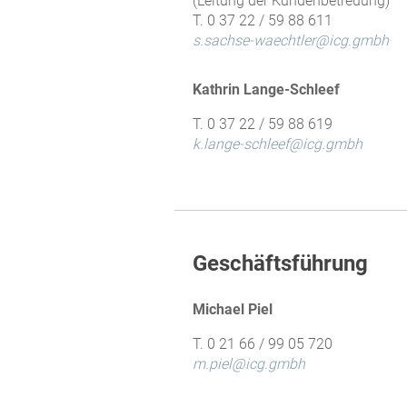
(Leitung der Kundenbetreuung)
T. 0 37 22 / 59 88 611
s.sachse-waechtler@icg.gmbh
Kathrin Lange-Schleef
T. 0 37 22 / 59 88 619
k.lange-schleef@icg.gmbh
Geschäftsführung
Michael Piel
T. 0 21 66 / 99 05 720
m.piel@icg.gmbh