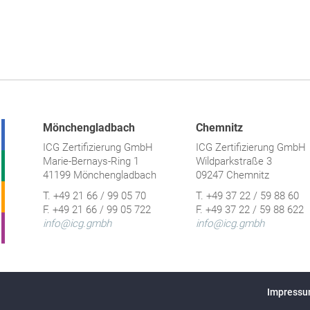
Mönchengladbach
Chemnitz
ICG Zertifizierung GmbH
ICG Zertifizierung GmbH
Marie-Bernays-Ring 1
Wildparkstraße 3
41199 Mönchengladbach
09247 Chemnitz
T. +49 21 66 / 99 05 70
T. +49 37 22 / 59 88 60
F. +49 21 66 / 99 05 722
F. +49 37 22 / 59 88 622
info@icg.gmbh
info@icg.gmbh
Impress