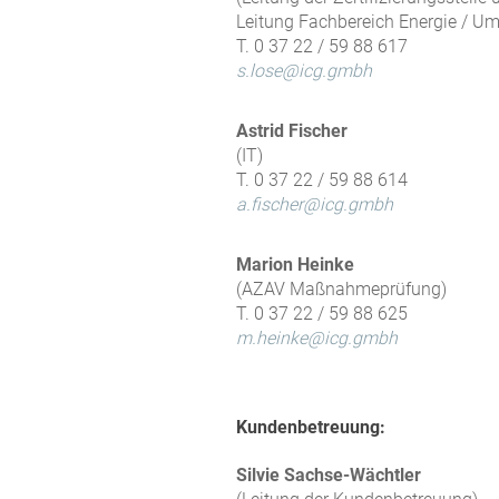
Leitung Fachbereich Energie / Um
T. 0 37 22 / 59 88 617
s.lose@icg.gmbh
Astrid Fischer
(IT)
T. 0 37 22 / 59 88 614
a.fischer@icg.gmbh
Marion Heinke
(AZAV Maßnahmeprüfung)
T. 0 37 22 / 59 88 625
m.heinke@icg.gmbh
Kundenbetreuung:
Silvie Sachse-Wächtler