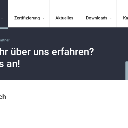
Zertifizierung
Aktuelles
Downloads
Ka
artner
r über uns erfahren?
s an!
ch