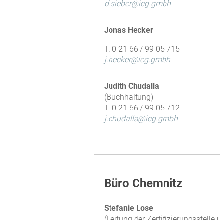
d.sieber@icg.gmbh
Jonas Hecker
T. 0 21 66 / 99 05 715
j.hecker@icg.gmbh
Judith Chudalla
(Buchhaltung)
T. 0 21 66 / 99 05 712
j.chudalla@icg.gmbh
Büro Chemnitz
Stefanie Lose
(Leitung der Zertifizierungsstelle 