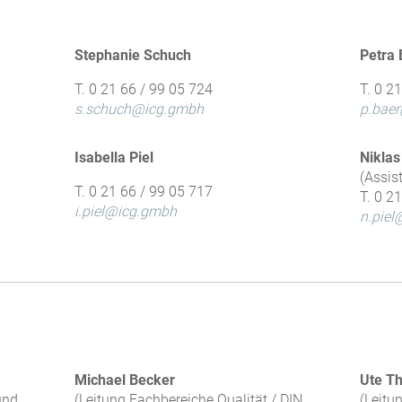
Stephanie Schuch
Petra 
T. 0 21 66 / 99 05 724
T. 0 2
s.schuch@icg.gmbh
p.bae
Isabella Piel
Niklas
(Assis
T. 0 21 66 / 99 05 717
T. 0 2
i.piel@icg.gmbh
n.pie
Michael Becker
Ute Th
und
(Leitung Fachbereiche Qualität / DIN
(Leitu