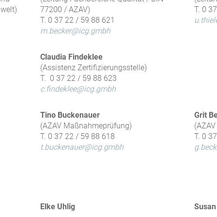
welt)
77200 / AZAV)
T. 0 3
T. 0 37 22 / 59 88 621
u.thi
m.becker@icg.gmbh
Claudia Findeklee
(Assistenz Zertifizierungsstelle)
T. 0 37 22 / 59 88 623
c.findeklee@icg.gmbh
Tino Buckenauer
Grit B
(AZAV Maßnahmeprüfung)
(AZAV
T. 0 37 22 / 59 88 618
T. 0 3
t.buckenauer@icg.gmbh
g.bec
Elke Uhlig
Susan