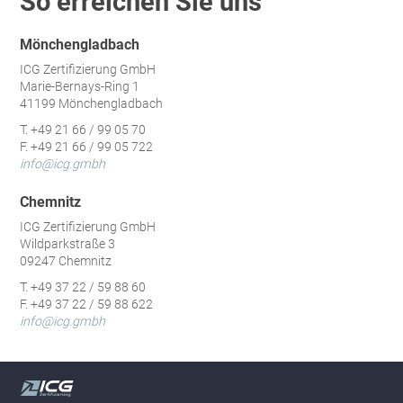
So erreichen Sie uns
Mönchengladbach
ICG Zertifizierung GmbH
Marie-Bernays-Ring 1
41199 Mönchengladbach
T. +49 21 66 / 99 05 70
F. +49 21 66 / 99 05 722
info@icg.gmbh
Chemnitz
ICG Zertifizierung GmbH
Wildparkstraße 3
09247 Chemnitz
T. +49 37 22 / 59 88 60
F. +49 37 22 / 59 88 622
info@icg.gmbh