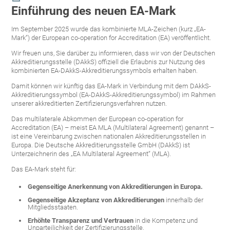
Einführung des neuen EA-Mark
Im September 2025 wurde das kombinierte MLA-Zeichen (kurz „EA-
Mark“) der European co-operation for Accreditation (EA) veröffentlicht.
Wir freuen uns, Sie darüber zu informieren, dass wir von der Deutschen
Akkreditierungsstelle (DAkkS) offiziell die Erlaubnis zur Nutzung des
kombinierten EA-DAkkS-Akkreditierungssymbols erhalten haben.
Damit können wir künftig das EA-Mark in Verbindung mit dem DAkkS-
Akkreditierungssymbol (EA-DAkkS-Akkreditierungssymbol) im Rahmen
unserer akkreditierten Zertifizierungsverfahren nutzen.
Das multilaterale Abkommen der European co-operation for
Accreditation (EA) – meist EA MLA (Multilateral Agreement) genannt –
ist eine Vereinbarung zwischen nationalen Akkreditierungsstellen in
Europa. Die Deutsche Akkreditierungsstelle GmbH (DAkkS) ist
Unterzeichnerin des „EA Multilateral Agreement“ (MLA).
Das EA-Mark steht für:
Gegenseitige Anerkennung von Akkreditierungen in Europa.
Gegenseitige Akzeptanz von Akkreditierungen
innerhalb der
Mitgliedsstaaten.
Erhöhte Transparenz und Vertrauen
in die Kompetenz und
Unparteilichkeit der Zertifizierungsstelle.